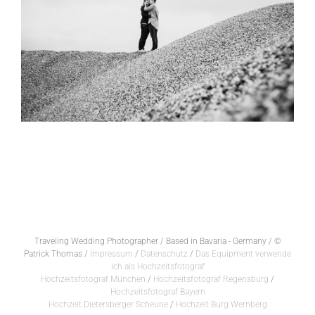
Traveling Wedding Photographer / Based in Bavaria - Germany / ©
Patrick Thomas /
Impressum
/
Datenschutz
/
Das Equipment verwende
ich als Hochzeitsfotograf
Hochzeitsfotograf München
/
Hochzeitsfotograf Regensburg
/
Hochzeitsfotograf Bayern
Hochzeit Dietersberger Scheune
/
Hochzeit Burg Wernberg